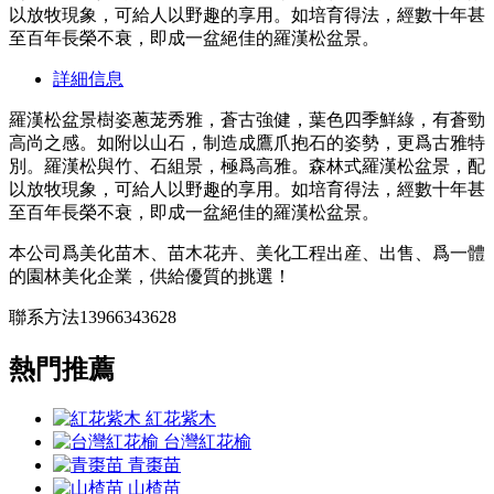
以放牧現象，可給人以野趣的享用。如培育得法，經數十年甚
至百年長榮不衰，即成一盆絕佳的羅漢松盆景。
詳細信息
羅漢松盆景樹姿蔥茏秀雅，蒼古強健，葉色四季鮮綠，有蒼勁
高尚之感。如附以山石，制造成鷹爪抱石的姿勢，更爲古雅特
別。羅漢松與竹、石組景，極爲高雅。森林式羅漢松盆景，配
以放牧現象，可給人以野趣的享用。如培育得法，經數十年甚
至百年長榮不衰，即成一盆絕佳的羅漢松盆景。
本公司爲美化苗木、苗木花卉、美化工程出産、出售、爲一體
的園林美化企業，供給優質的挑選！
聯系方法13966343628
熱門推薦
紅花紫木
台灣紅花榆
青棗苗
山楂苗