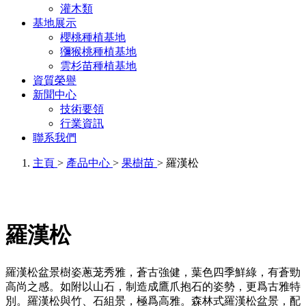
灌木類
基地展示
櫻桃種植基地
獼猴桃種植基地
雲杉苗種植基地
資質榮譽
新聞中心
技術要領
行業資訊
聯系我們
主頁
>
產品中心
>
果樹苗
> 羅漢松
羅漢松
羅漢松盆景樹姿蔥茏秀雅，蒼古強健，葉色四季鮮綠，有蒼勁
高尚之感。如附以山石，制造成鷹爪抱石的姿勢，更爲古雅特
別。羅漢松與竹、石組景，極爲高雅。森林式羅漢松盆景，配