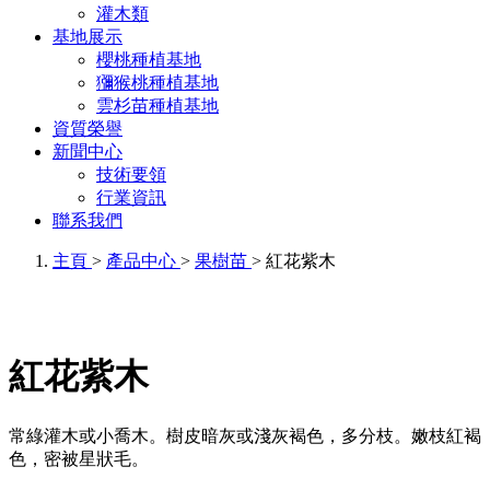
灌木類
基地展示
櫻桃種植基地
獼猴桃種植基地
雲杉苗種植基地
資質榮譽
新聞中心
技術要領
行業資訊
聯系我們
主頁
>
產品中心
>
果樹苗
> 紅花紫木
紅花紫木
常綠灌木或小喬木。樹皮暗灰或淺灰褐色，多分枝。嫩枝紅褐
色，密被星狀毛。