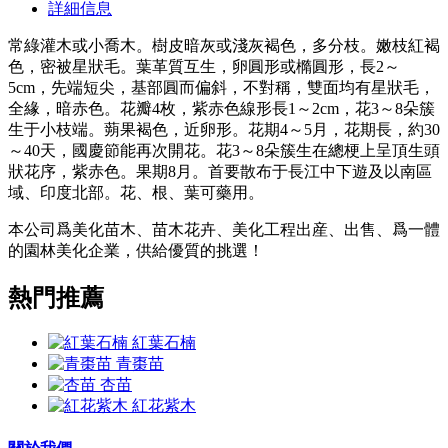
詳細信息
常綠灌木或小喬木。樹皮暗灰或淺灰褐色，多分枝。嫩枝紅褐
色，密被星狀毛。葉革質互生，卵圓形或橢圓形，長2～
5cm，先端短尖，基部圓而偏斜，不對稱，雙面均有星狀毛，
全緣，暗赤色。花瓣4枚，紫赤色線形長1～2cm，花3～8朵簇
生于小枝端。蒴果褐色，近卵形。花期4～5月，花期長，約30
～40天，國慶節能再次開花。花3～8朵簇生在總梗上呈頂生頭
狀花序，紫赤色。果期8月。首要散布于長江中下遊及以南區
域、印度北部。花、根、葉可藥用。
本公司爲美化苗木、苗木花卉、美化工程出産、出售、爲一體
的園林美化企業，供給優質的挑選！
熱門推薦
紅葉石楠
青棗苗
杏苗
紅花紫木